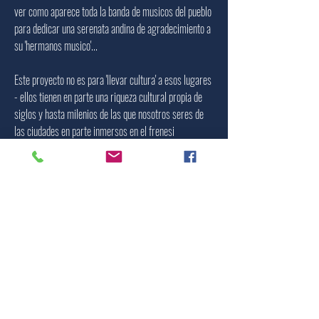
ver como aparece toda la banda de musicos del pueblo
para dedicar una serenata andina de agradecimiento a
su 'hermanos musico'...
Este proyecto no es para 'llevar cultura' a esos lugares
- ellos tienen en parte una riqueza cultural propia de
siglos y hasta milenios de las que nosotros seres de
las ciudades en parte inmersos en el frenesi
postmoderno y materialista vaciado de sentido
trascendente podriamos aprender! - el objetivo no es
de llevar cultura, sino de justicia. Justicia tanto al
habitante del ultimo pueblo remoto, y hacer tambien
justicia a Beethoven.
La Travesia continua...
TRAVESIA MUSICAL POR LOS ANDES