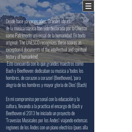
Desde hace ya varios años, Grandes obras
de la musica clasica han sido declarada por la Unesco
como Patrimonio universal de la humanidad. En texto
original: 'The UNESCO recognizes these scores as
exceptional documents of the intellectual and spiritual
history of humankind'.
Esto concuerda con lo que grandes maestros como
Bach y Beethoven: dedicaban su musica a 'todos los
hombres, de corazon a corazon' (Beethoven), 'para
alegria de los hombres y mayor gloria de Dios' (Bach)
En mi compromiso personal con la educación y la
cultura, llevando a la practica el encargo de Bach y
Beethoven el 2013 he iniciado un proyecto de
'Travesias Musicales por los Andes': viajando extensas
regiones de los Andes con un piano electrico (pues alla